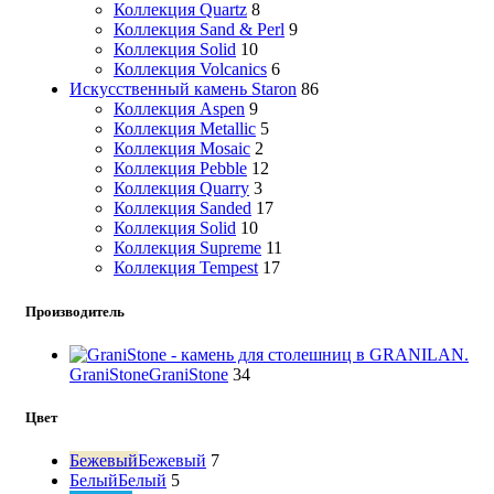
Коллекция Quartz
8
Коллекция Sand & Perl
9
Коллекция Solid
10
Коллекция Volcanics
6
Искусственный камень Staron
86
Коллекция Aspen
9
Коллекция Metallic
5
Коллекция Mosaic
2
Коллекция Pebble
12
Коллекция Quarry
3
Коллекция Sanded
17
Коллекция Solid
10
Коллекция Supreme
11
Коллекция Tempest
17
Производитель
GraniStone
GraniStone
34
Цвет
Бежевый
Бежевый
7
Белый
Белый
5