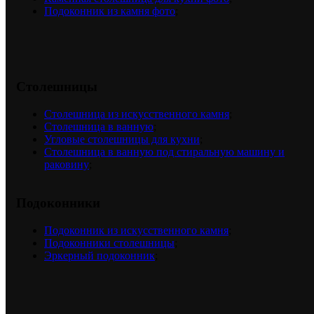
Подоконник из камня фото
;
Столешницы
Столешница из искусственного камня
;
Столешница в ванную
;
Угловые столешницы для кухни
;
Столешница в ванную под стиральную машину и
раковину
;
Подоконники
Подоконник из искусственного камня
;
Подоконники столешницы
;
Эркерный подоконник
;