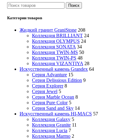
Поиск
Категории товаров
Жидкий гранит GraniStone
208
Коллекция BRILLIANT
24
Коллекция OLYMPUS
24
Коллекция SONATA
34
Коллекция TWIN-MS
50
Коллекция TWIN-PS
48
Коллекция VIZANTIYA
28
Искусственный камень Grandex
64
Серия Advanture
15
Серия Delissious Edition
9
Серия Explorer
8
Серия Jewel
5
Серия Marble Ocean
8
Серия Pure Color
5
Серия Sand and Sky
14
Искусственный камень HI-MACS
57
Коллекция Galaxy
5
Коллекция Granite
11
Коллекция Lucia
7
Коллекция Marmo
2