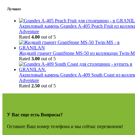
Лучшее
Акриловый камень Grandex A-405 Peach Fruit из колле
Adventure
Rated
4.00
out of 5
Жидкий гранит GraniStone MS-50 из коллекции Twin-
Rated
3.00
out of 5
Акриловый камень Grandex A-409 South Coast из колле
Adventure
Rated
2.50
out of 5
У Вас еще есть Вопросы?
Оставьте Ваш номер телефона и мы сейчас перезвоним!