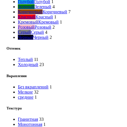
Голубой
Голубой
1
Зеленый
Зеленый
4
Коричневый
Коричневый
7
Красный
Красный
1
Кремовый
Кремовый
1
Розовый
Розовый
2
Серый
Серый
4
Черный
Черный
2
Оттенок
Теплый
11
Холодный
23
Вкрапления
Без вкраплений
1
Мелкие
32
средние
1
Текстура
Гранитная
33
Монотонная
1