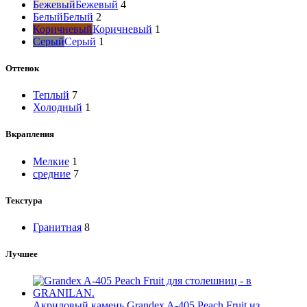
Бежевый
Бежевый
4
Белый
Белый
2
Коричневый
Коричневый
1
Серый
Серый
1
Оттенок
Теплый
7
Холодный
1
Вкрапления
Мелкие
1
средние
7
Текстура
Гранитная
8
Лучшее
Акриловый камень Grandex A-405 Peach Fruit из