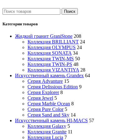
Поиск
Категории товаров
Жидкий гранит GraniStone
208
Коллекция BRILLIANT
24
Коллекция OLYMPUS
24
Коллекция SONATA
34
Коллекция TWIN-MS
50
Коллекция TWIN-PS
48
Коллекция VIZANTIYA
28
Искусственный камень Grandex
64
Серия Advanture
15
Серия Delissious Edition
9
Серия Explorer
8
Серия Jewel
5
Серия Marble Ocean
8
Серия Pure Color
5
Серия Sand and Sky
14
Искусственный камень HI-MACS
57
Коллекция Galaxy
5
Коллекция Granite
11
Коллекция Lucia
7