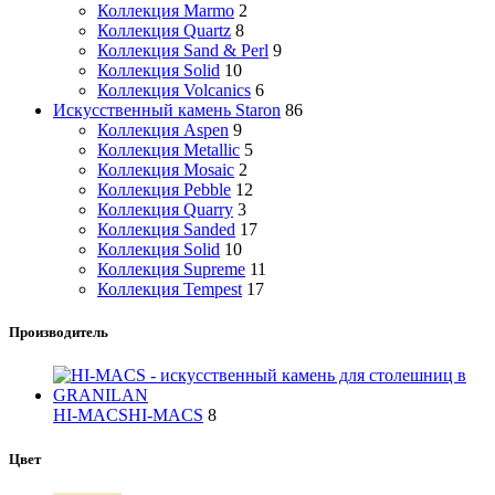
Коллекция Marmo
2
Коллекция Quartz
8
Коллекция Sand & Perl
9
Коллекция Solid
10
Коллекция Volcanics
6
Искусственный камень Staron
86
Коллекция Aspen
9
Коллекция Metallic
5
Коллекция Mosaic
2
Коллекция Pebble
12
Коллекция Quarry
3
Коллекция Sanded
17
Коллекция Solid
10
Коллекция Supreme
11
Коллекция Tempest
17
Производитель
HI-MACS
HI-MACS
8
Цвет