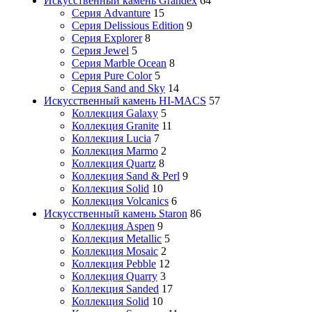
Искусственный камень Grandex
64
Серия Advanture
15
Серия Delissious Edition
9
Серия Explorer
8
Серия Jewel
5
Серия Marble Ocean
8
Серия Pure Color
5
Серия Sand and Sky
14
Искусственный камень HI-MACS
57
Коллекция Galaxy
5
Коллекция Granite
11
Коллекция Lucia
7
Коллекция Marmo
2
Коллекция Quartz
8
Коллекция Sand & Perl
9
Коллекция Solid
10
Коллекция Volcanics
6
Искусственный камень Staron
86
Коллекция Aspen
9
Коллекция Metallic
5
Коллекция Mosaic
2
Коллекция Pebble
12
Коллекция Quarry
3
Коллекция Sanded
17
Коллекция Solid
10