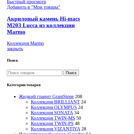
Быстрый просмотр
Добавить в "Мои товары"
Акриловый камень Hi-macs
M203 Lucca из коллекции
Marmo
Коллекция Marmo
закрыть
Поиск
Поиск
Категории товаров
Жидкий гранит GraniStone
208
Коллекция BRILLIANT
24
Коллекция OLYMPUS
24
Коллекция SONATA
34
Коллекция TWIN-MS
50
Коллекция TWIN-PS
48
Коллекция VIZANTIYA
28